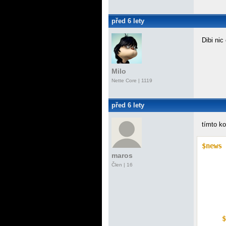
před 6 lety
Dibi ni
Milo
Nette Core
| 1119
před 6 lety
tímto k
$news
 
maros
Člen | 16
$