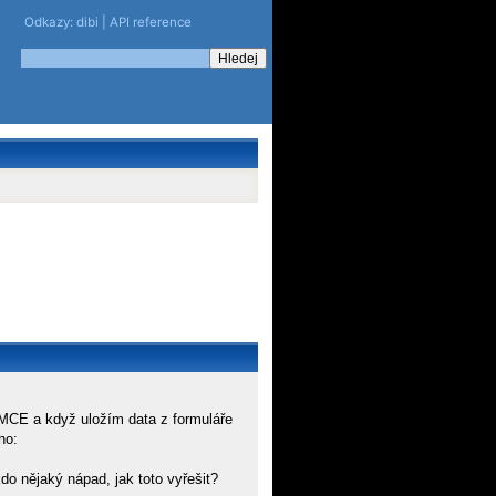
Odkazy:
dibi
|
API reference
MCE a když uložím data z formuláře
ho:
do nějaký nápad, jak toto vyřešit?