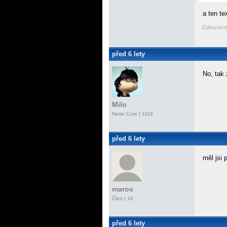
a ten t
Editoval m
před 6 lety
No, tak
Milo
Nette Core
| 1119
před 6 lety
měl jsi
maros
Člen | 16
před 6 lety