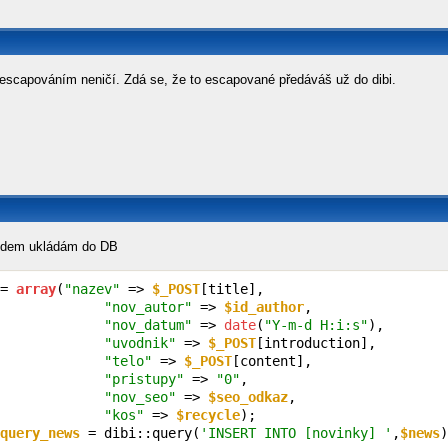
c escapováním neničí. Zdá se, že to escapované předáváš už do dibi.
odem ukládám do DB
= 
array
(
"nazev"
 => 
$_POST
[title],

"nov_autor"
 => 
$id_author
,

"nov_datum"
 => 
date
(
"Y-m-d H:i:s"
),

"uvodnik"
 => 
$_POST
[introduction],

"telo"
 => 
$_POST
[content],

"pristupy"
 => 
"0"
,

"nov_seo"
 => 
$seo_odkaz
,

"kos"
 => 
$recycle
);

query_news
 = dibi::query(
'INSERT INTO [novinky] '
,
$news
)