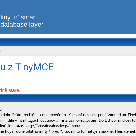
tiny ‘n’ smart
database layer
en
tu z TinyMCE
dně staré.
en,
u dobu řeším problém s escapováním. K psaní novinek používám editor Tiny
k mi dibi v html tagech escapováním zruší formátování. Do DB se mi uloží to
le=\„font-size: large;\“>qwdqwdqwdwq</span>
ě když ručně odstravím ty \ před ", tak mi to formátuje správně. Nemáte něk