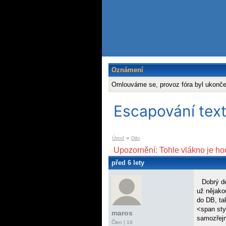
Oznámení
Omlouváme se, provoz fóra byl ukonč
Escapování tex
Úvod
»
Dibi
Upozornění: Tohle vlákno je ho
před 6 lety
Dobrý d
už nějako
do DB, ta
<span sty
maros
samozřejm
Člen | 16