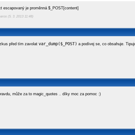
ext escapovaný je proměnná $_POST[content]
aros (5. 3. 2013 11:48)
var_dump($_POST)
 zkus před tím zavolat
a podívej se, co obsahuje. Tip
 pravdu, může za to magic_quotes .. díky moc za pomoc :)