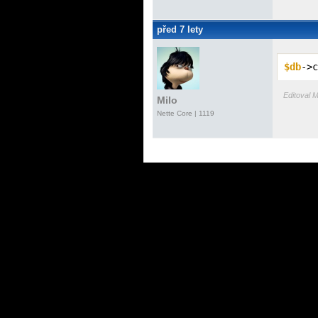
před 7 lety
$db
->c
Editoval M
Milo
Nette Core
| 1119