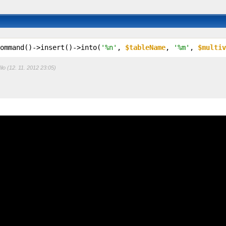
ommand()->insert()->into(
'%n'
, 
$tableName
, 
'%m'
, 
$multiv
ilo (12. 11. 2012 23:05)