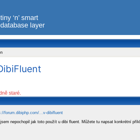
tiny ‘n’ smart
database layer
en
DibiFluent
dně staré.
s://forum.dibiphp.com/…v-dibifluent
sem nepochopil jak toto použít u dibi fluent. Můžete tu napsat konkrétní přík