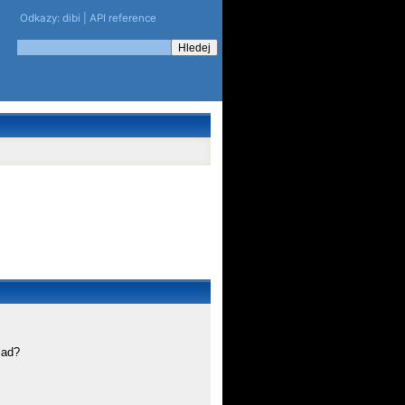
Odkazy:
dibi
|
API reference
lad?