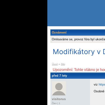
Oznámení
Omlouváme se, provoz fóra byl ukonč
Modifikátory v 
Úvod
»
Dibi
Upozornění: Tohle vlákno je ho
před 7 lety
viz
http
Osobně j
visitorus
Člen | 1