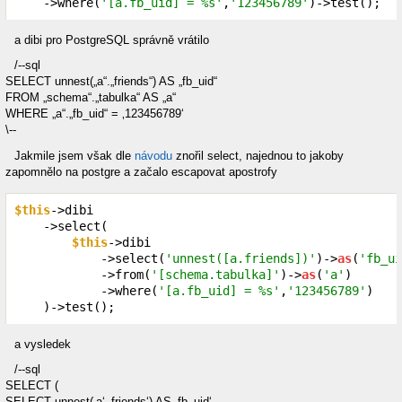
    ->where(
'[a.fb_uid] = %s'
,
'123456789'
)->test();
a dibi pro PostgreSQL správně vrátilo
/--sql
SELECT unnest(„a“.„friends“) AS „fb_uid“
FROM „schema“.„tabulka“ AS „a“
WHERE „a“.„fb_uid“ = ‚123456789‘
\--
Jakmile jsem však dle
návodu
znořil select, najednou to jakoby
zapomnělo na postgre a začalo escapovat apostrofy
$this
->dibi

    ->select(

$this
->dibi

            ->select(
'unnest([a.friends])'
)->
as
(
'fb_ui
            ->from(
'[schema.tabulka]'
)->
as
(
'a'
)

            ->where(
'[a.fb_uid] = %s'
,
'123456789'
)

    )->test();
a vysledek
/--sql
SELECT (
SELECT unnest(‚a‘.‚friends‘) AS ‚fb_uid‘