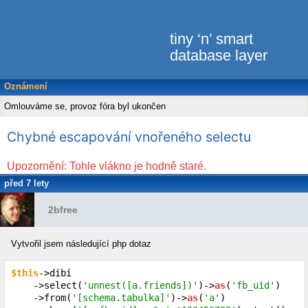
tiny ‘n’ smart
database layer
Oznámení
Omlouváme se, provoz fóra byl ukončen
Chybné escapování vnořeného selectu
Upozornění: Tohle vlákno je hodně staré.
před 7 lety
2bfree
Vytvořil jsem následující php dotaz
$this
->dibi

    ->select(
'unnest([a.friends])'
)->
as
(
'fb_uid'
)

    ->from(
'[schema.tabulka]'
)->
as
(
'a'
)
