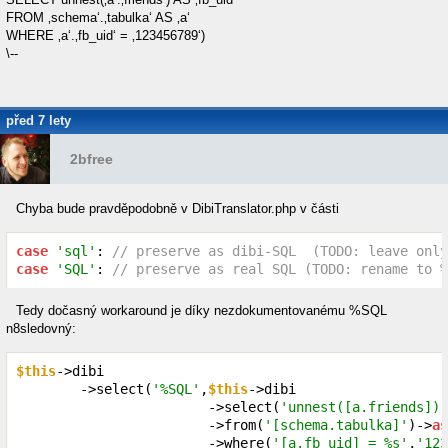
FROM ‚schema‘.‚tabulka‘ AS ‚a‘
WHERE ‚a‘.‚fb_uid‘ = ‚123456789‘)
\--
před 7 lety
2bfree
Chyba bude pravděpodobně v DibiTranslator.php v části
case
'sql'
: 
// preserve as dibi-SQL  (TODO: leave only
case
'SQL'
: 
// preserve as real SQL (TODO: rename to %
Tedy dočasný workaround je díky nezdokumentovanému %SQL
n8sledovný:
$this
->dibi

        ->select(
'%SQL'
,
$this
->dibi

                        ->select(
'unnest([a.friends])'
                        ->from(
'[schema.tabulka]'
)->
as
                        ->where(
'[a.fb_uid] = %s'
,
'123