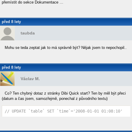
přemístit do sekce Dokumentace …
před 8 lety
taubda
Mohu se teda zeptat jak to má správně být? Nějak jsem to nepochopil..
před 8 lety
Václav M.
Co? Ten chybný dotaz z stránky Dibi Quick start? Ten by měl být přeci
(datum a čas jsem, samozřejmě, ponechal z původního textu)
// UPDATE `table` SET `time`='2008-01-01 01:08:10'