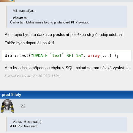
Milo napsal(a):
Václav M.
Čárka tam klidně může být, to je standard PHP syntax.
Ale stejně bych tu čárku za
poslední
položkou stejně raději odstranil.
Takže bych doporučil použití
dibi::test(
"UPDATE `text` SET %a"
, 
array
(...) );
A to by odhalilo případnou chybu v SQL, pokud se tam nějaká vyskytuje.
Editoval Václav M. (20. 10. 2011 14:04)
před 8 lety
22
Václav M. napsal(a):
A PHP to také vadí.