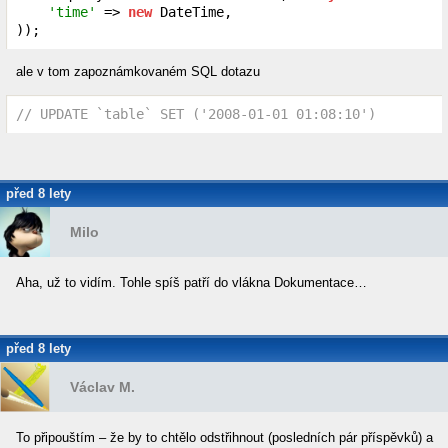
'time'
 => 
new
 DateTime,

));
ale v tom zapoznámkovaném SQL dotazu
// UPDATE `table` SET ('2008-01-01 01:08:10')
před 8 lety
Milo
Aha, už to vidím. Tohle spíš patří do vlákna Dokumentace…
před 8 lety
Václav M.
To připouštím – že by to chtělo odstřihnout (posledních pár příspěvků) a