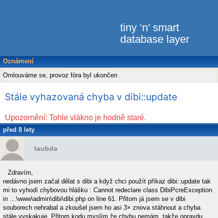
tiny ‘n’ smart
database layer
Oznámení
Omlouváme se, provoz fóra byl ukončen
Stále vyhazovaná chyba v dibi::update
Upozornění: Tohle vlákno je hodně staré.
před 8 lety
taubda
Zdravím,
nedávno jsem začal dělat s dibi a když chci použít příkaz dibi::update tak
mi to vyhodí chybovou hlášku : Cannot redeclare class DibiPcreException
in …\www\admin\dibi\dibi.php on line 61. Přitom já jsem se v dibi
souborech nehrabal a zkoušel jsem ho asi 3× znova stáhnout a chyba
stále vyskakuje. Přitom kodu myslím že chybu nemám, takže opravdu