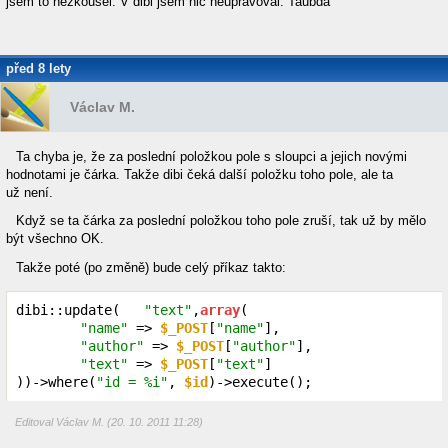
jsem to nezkoušel. V dibi jsem nic neupravoval. Taubda
před 8 lety
Václav M.
Ta chyba je, že za poslední položkou pole s sloupci a jejich novými
hodnotami je čárka. Takže dibi čeká další položku toho pole, ale ta
už není.
Když se ta čárka za poslední položkou toho pole zruší, tak už by mělo
být všechno OK.
Takže poté (po změně) bude celý příkaz takto:
dibi::update(   
"text"
,
array
(

"name"
 => 
$_POST
[
"name"
],

"author"
 => 
$_POST
[
"author"
],

"text"
 => 
$_POST
[
"text"
]

))->where(
"id = %i"
, 
$id
)->execute();
Editoval Václav M. (20. 10. 2011 11:28)