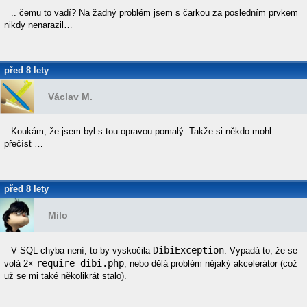
.. čemu to vadí? Na žadný problém jsem s čarkou za posledním prvkem
nikdy nenarazil…
před 8 lety
Václav M.
Koukám, že jsem byl s tou opravou pomalý. Takže si někdo mohl
přečíst …
před 8 lety
Milo
DibiException
V SQL chyba není, to by vyskočila
. Vypadá to, že se
require dibi.php
volá 2×
, nebo dělá problém nějaký akcelerátor (což
už se mi také několikrát stalo).