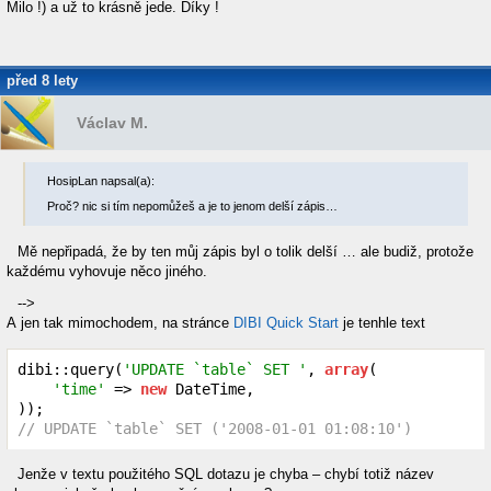
Milo !) a už to krásně jede. Díky !
před 8 lety
Václav M.
HosipLan napsal(a):
Proč? nic si tím nepomůžeš a je to jenom delší zápis…
Mě nepřipadá, že by ten můj zápis byl o tolik delší … ale budiž, protože
každému vyhovuje něco jiného.
-->
A jen tak mimochodem, na stránce
DIBI Quick Start
je tenhle text
dibi::query(
'UPDATE `table` SET '
, 
array
(

'time'
 => 
new
 DateTime,

// UPDATE `table` SET ('2008-01-01 01:08:10')
Jenže v textu použitého SQL dotazu je chyba – chybí totiž název