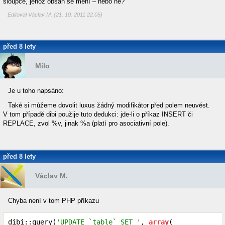
sloupce, jehož obsah se mění – nebo ne?
Editoval Václav M. (21. 10. 2011 22:05)
před 8 lety
Milo
Je u toho napsáno:
Také si můžeme dovolit luxus žádný modifikátor před polem neuvést.
V tom případě dibi použije tuto dedukci: jde-li o příkaz INSERT či
REPLACE, zvol %v, jinak %a (platí pro asociativní pole).
před 8 lety
Václav M.
Chyba není v tom PHP příkazu
dibi::query(
'UPDATE `table` SET '
, 
array
(
