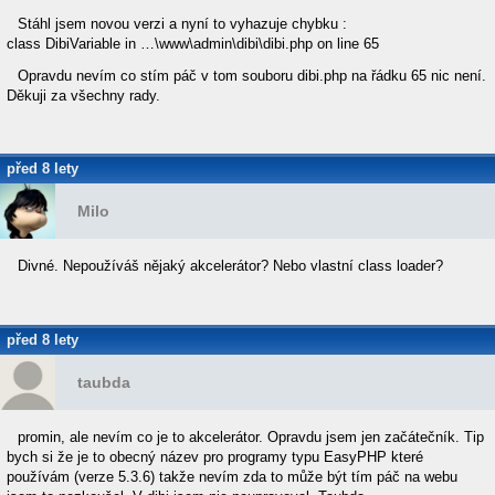
Stáhl jsem novou verzi a nyní to vyhazuje chybku :
class DibiVariable in …\www\admin\dibi\dibi.php on line 65
Opravdu nevím co stím páč v tom souboru dibi.php na řádku 65 nic není.
Děkuji za všechny rady.
před 8 lety
Milo
Divné. Nepoužíváš nějaký akcelerátor? Nebo vlastní class loader?
před 8 lety
taubda
promin, ale nevím co je to akcelerátor. Opravdu jsem jen začátečník. Tip
bych si že je to obecný název pro programy typu EasyPHP které
používám (verze 5.3.6) takže nevím zda to může být tím páč na webu