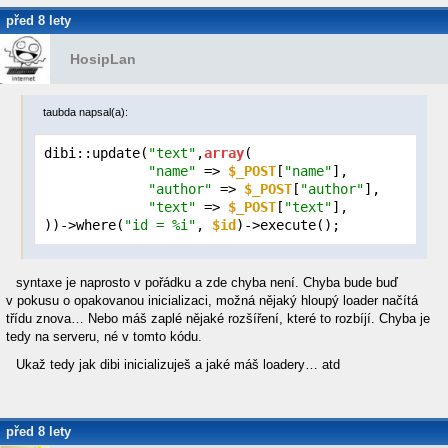
před 8 lety
HosipLan
taubda napsal(a):
dibi::update(
"text"
,
array
(

"name"
 => 
$_POST
[
"name"
],

"author"
 => 
$_POST
[
"author"
],

"text"
 => 
$_POST
[
"text"
],

))->where(
"id = %i"
, 
$id
)->execute();
syntaxe je naprosto v pořádku a zde chyba není. Chyba bude buď
v pokusu o opakovanou inicializaci, možná nějaký hloupý loader načítá
třídu znova… Nebo máš zaplé nějaké rozšíření, které to rozbíjí. Chyba je
tedy na serveru, né v tomto kódu.
Ukaž tedy jak dibi inicializuješ a jaké máš loadery… atd
před 8 lety