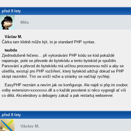
před 8 lety
Milo
Václav M.
Čárka tam klidně může být, to je standard PHP syntax.
taubda
Zjednodušeně řečeno… při vykonávání PHP kódu se kód pokaždé
naparsuje, poté se převede do bytekódu a tento bytekód je spuštěn.
Parsování a převod do bytekódu má určitou procesorovou režii a aby se
ušetřila, existují pro PHP rozšíření, který bytekód udržují dokud se PHP
skript nezmění. Tím se sníží režie a stránky se načítají rychleji.
EasyPHP neznám a nevím jak se konfiguruje. Ale najdi si php.ini soubor,
volby extension=xxxxxxxx.dll a o každé povolené si něco vygoogli ať víš
co dělá. Akcelerátory a debugery zakaž a pak restartuj webserver.
před 8 lety
Václav M.