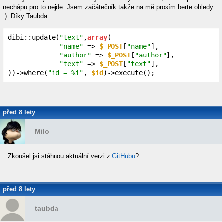
nechápu pro to nejde. Jsem začátečník takže na mě prosím berte ohledy
:). Díky Taubda
dibi::update(
"text"
,
array
(

"name"
 => 
$_POST
[
"name"
],

"author"
 => 
$_POST
[
"author"
],

"text"
 => 
$_POST
[
"text"
],

))->where(
"id = %i"
, 
$id
)->execute();
před 8 lety
Milo
Zkoušel jsi stáhnou aktuální verzi z
GitHubu
?
před 8 lety
taubda