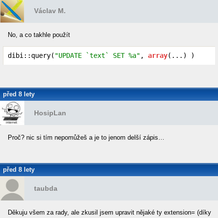
Václav M.
No, a co takhle použít
dibi::query(
"UPDATE `text` SET %a"
, 
array
(...) )
před 8 lety
HosipLan
Proč? nic si tím nepomůžeš a je to jenom delší zápis…
před 8 lety
taubda
Děkuju všem za rady, ale zkusil jsem upravit nějaké ty extension= (díky