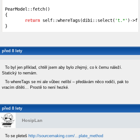
PearModel::fetch()

{

return
 self::whereTags(dibi::select(
't.*'
)->fr
}
před 8 lety
knyttl
To byl jen příklad, chtěl jsem aby bylo zřejmý, co k čemu náleží.
Statický to nemám.
To whereTags se mi ale vůbec nelíbí – předávám něco rodiči, pak to
vracím dítěti… Prostě to není hezké.
před 8 lety
HosipLan
To se pleteš
http://sourcemaking.com/…plate_method