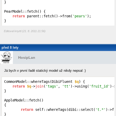
}

PearModel::fetch() {

return
 parent::fetch()->from(
'pears'
);

}
Editoval knyttl (21. 8. 2011 21:56)
před 8 lety
HosipLan
Já bych v první řadě statický model už nikdy nepsal :)
CommonModel::whereTags(DibiFluent 
$q
) {

return
$q
->
join
(
'tags'
, 
'tt'
)->using(
'fruit_id'
)->
}

AppleModel::fetch()

{

return
 self::whereTags(dibi::select(
't.*'
)->fr
}
