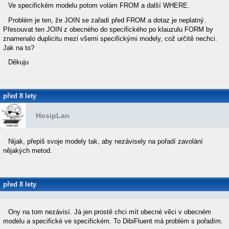
Ve specifickém modelu potom volám FROM a další WHERE.
Problém je ten, že JOIN se zařadí před FROM a dotaz je neplatný.
Přesouvat ten JOIN z obecného do specifického po klauzulu FORM by
znamenalo duplicitu mezi všemi specifickými modely, což určitě nechci.
Jak na to?
Děkuju
před 8 lety
HosipLan
Nijak, přepiš svoje modely tak, aby nezávisely na pořadí zavolání
nějakých metod.
před 8 lety
knyttl
Ony na tom nezávisí. Já jen prostě chci mít obecné věci v obecném
modelu a specifické ve specifickém. To DibiFluent má problém s pořadím.