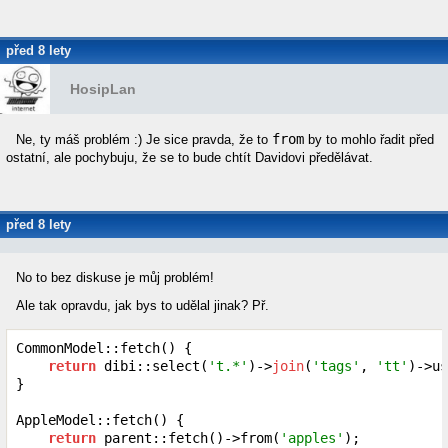
před 8 lety
HosipLan
from
Ne, ty máš problém :) Je sice pravda, že to
by to mohlo řadit před
ostatní, ale pochybuju, že se to bude chtít Davidovi předělávat.
před 8 lety
knyttl
No to bez diskuse je můj problém!
Ale tak opravdu, jak bys to udělal jinak? Př.
CommonModel::fetch() {

return
 dibi::select(
't.*'
)->
join
(
'tags'
, 
'tt'
)->us
}

AppleModel::fetch() {

return
 parent::fetch()->from(
'apples'
);
