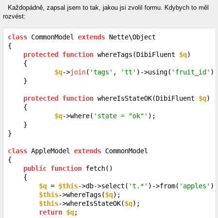
Každopádně, zapsal jsem to tak, jakou jsi zvolil formu. Kdybych to měl
rozvést:
class
 CommonModel 
extends
 Nette\Object

{

protected
function
 whereTags(DibiFluent 
$q
)

    {

$q
->
join
(
'tags'
, 
'tt'
)->using(
'fruit_id'
);

    }

protected
function
 whereIsStateOK(DibiFluent 
$q
)

    {

$q
->where(
'state = "ok"'
);

    }

}

class
 AppleModel 
extends
 CommonModel

{

public
function
 fetch()

    {

$q
 = 
$this
->db->select(
't.*'
)->from(
'apples'
);

$this
->whereTags(
$q
);

$this
->whereIsStateOK(
$q
);

return
$q
;
