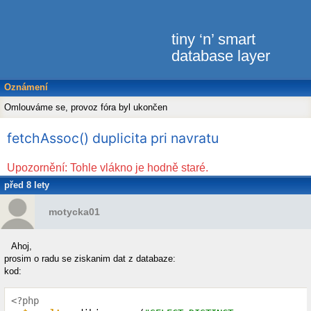
tiny ‘n’ smart
database layer
Oznámení
Omlouváme se, provoz fóra byl ukončen
fetchAssoc() duplicita pri navratu
Upozornění: Tohle vlákno je hodně staré.
před 8 lety
motycka01
Ahoj,
prosim o radu se ziskanim dat z databaze:
kod:
<?php