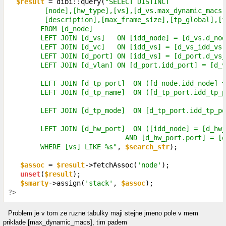
$result
 = dibi::query(
"SELECT DISTINCT

         [node],[hw_type],[vs],[d_vs.max_dynamic_macs]
         [description],[max_frame_size],[tp_global],[f
        FROM [d_node]

        LEFT JOIN [d_vs]   ON [idd_node] = [d_vs.d_nod
        LEFT JOIN [d_vc]   ON [idd_vs] = [d_vs_idd_vs]

        LEFT JOIN [d_port] ON [idd_vs] = [d_port.d_vs_
        LEFT JOIN [d_vlan] ON [d_port.idd_port] = [d_v
        LEFT JOIN [d_tp_port]  ON ([d_node.idd_node] =
        LEFT JOIN [d_tp_name]  ON ([d_tp_port.idd_tp_p
        LEFT JOIN [d_tp_mode]  ON [d_tp_port.idd_tp_po
        LEFT JOIN [d_hw_port]  ON ([idd_node] = [d_hw_
                             AND [d_hw_port.port] = [d
        WHERE [vs] LIKE %s"
, 
$search_str
);

$assoc
 = 
$result
->fetchAssoc(
'node'
);

unset
(
$result
);

$smarty
->assign(
'stack'
, 
$assoc
?>
Problem je v tom ze ruzne tabulky maji stejne jmeno pole v mem
priklade [max_dynamic_macs], tim padem