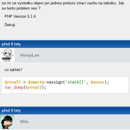
se mi ve vysledku objevi jen jednou protoze ztraci vazbu na tabulku. Jak
se tento problem resi ?
PHP Version 5.1.6
Dekuji
před 8 lety
HosipLan
co takhle?
$result
 = 
$smarty
->assign(
'stack[]'
, 
$assoc
var_dump
(
$result
);
před 8 lety
Milo