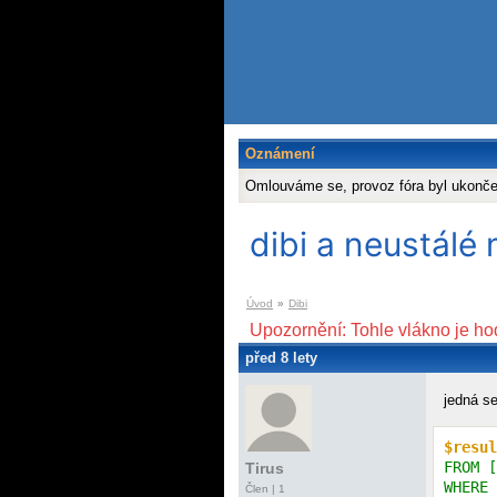
Oznámení
Omlouváme se, provoz fóra byl ukonč
dibi a neustál
Úvod
»
Dibi
Upozornění: Tohle vlákno je ho
před 8 lety
jedná se
$resul
FROM [
Tirus
WHERE 
Člen | 1