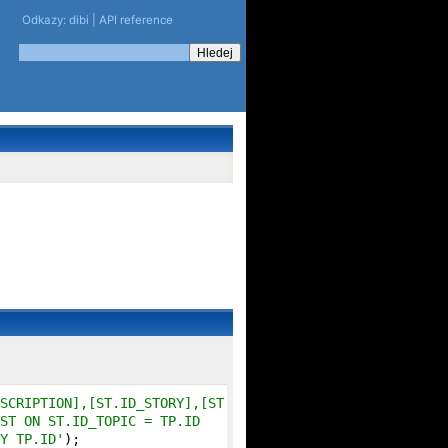
Odkazy:
dibi
|
API reference
SCRIPTION],[ST.ID_STORY],[ST.ID_NAME_STORY],[ST.NAME_STO
ST ON ST.ID_TOPIC = TP.ID

Y TP.ID'
);