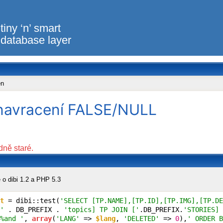
tiny ‘n’ smart
database layer
en
é navracení FALSE/NULL
dně staré.
 o dibi 1.2 a PHP 5.3
t
 = dibi::test(
'SELECT [TP.NAME],[TP.ID],[TP.IMG],[TP.DE
'
 . DB_PREFIX . 
'topics] TP JOIN ['
.DB_PREFIX.
'STORIES] 
%and '
, 
array
(
'LANG'
 => 
$lang
, 
'DELETED'
 => 
0
),
' ORDER B