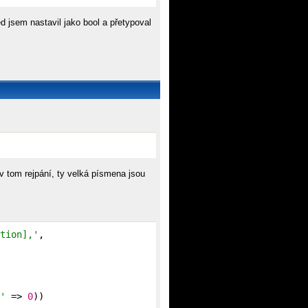
 jsem nastavil jako bool a přetypoval
 v tom rejpání, ty velká písmena jsou
tion],'
,

'
 => 
0
))
