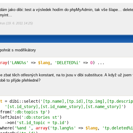
 dám jako dibi::test a výsledek hodím do phpMyAdmin, tak vše šlape… deleted
tinyint…
irus (19. 6. 2011 14:25)
pohrát s modifikátory
ray
(
'LANG%s'
 => 
$lang
, 
'DELETED%i'
 => 
0
) ...
e zbat těch otřesných konstant, na to jsou v dibi substituce. A když už jsem
obě to příjde přehledné?
t
 = dibi::select(
'[tp.name],[tp.id],[tp.img],[tp.descrip
'[st.id_story],[st.id_name_story],[st.name_story]'
)

from(
':db:topics tp'
)

leftJoin(
':db:stories st'
)

  ->on(
'st.id_topic = tp.id'
)

where(
'%and '
, 
array
(
'tp.lang%s'
 => 
$lang
, 
'tp.deleted%i