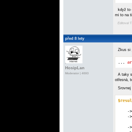
když to
mi to na 
Editoval T
před 8 lety
Zkus si 
... 
ar
HosipLan
Moderator | 4693
A taky s
otřesná, t
Srovnej
$resul
    ->
    ->
      
    ->