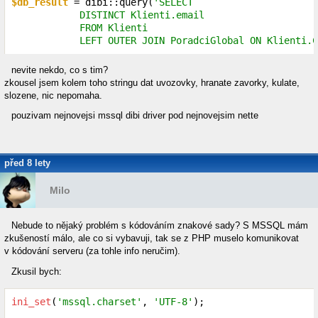
$db_result
 = dibi::query(
'SELECT

            DISTINCT Klienti.email

            FROM Klienti

            LEFT OUTER JOIN PoradciGlobal ON Klienti.Č
nevite nekdo, co s tim?
zkousel jsem kolem toho stringu dat uvozovky, hranate zavorky, kulate,
slozene, nic nepomaha.
pouzivam nejnovejsi mssql dibi driver pod nejnovejsim nette
před 8 lety
Milo
Nebude to nějaký problém s kódováním znakové sady? S MSSQL mám
zkušeností málo, ale co si vybavuji, tak se z PHP muselo komunikovat
v kódování serveru (za tohle info neručim).
Zkusil bych:
ini_set
(
'mssql.charset'
, 
'UTF-8'
);
