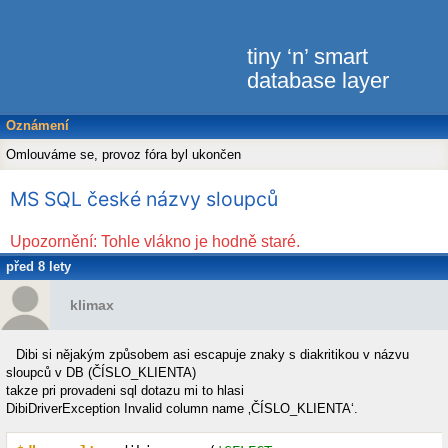
tiny ‘n’ smart
database layer
Oznámení
Omlouváme se, provoz fóra byl ukončen
MS SQL české názvy sloupců
Upozornění: Tohle vlákno je hodně staré.
před 8 lety
klimax
Dibi si nějakým způsobem asi escapuje znaky s diakritikou v názvu
sloupců v DB (ČÍSLO_KLIENTA)
takze pri provadeni sql dotazu mi to hlasi
DibiDriverException Invalid column name ‚ČÍSLO_KLIENTA‘.