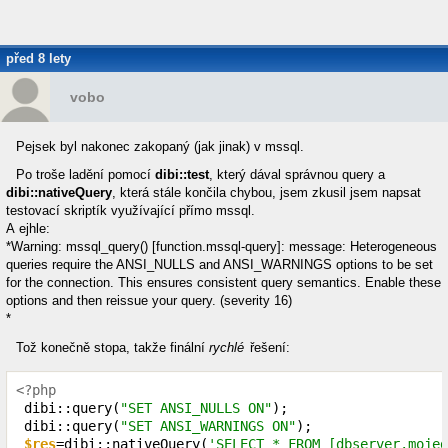
před 8 lety
vobo
Pejsek byl nakonec zakopaný (jak jinak) v mssql.
Po troše ladění pomocí
dibi::test
, který dával správnou query a
dibi::nativeQuery
, která stále končila chybou, jsem zkusil jsem napsat
testovací skriptík využívající přímo mssql.
A ejhle:
*Warning: mssql_query() [function.mssql-query]: message: Heterogeneous
queries require the ANSI_NULLS and ANSI_WARNINGS options to be set
for the connection. This ensures consistent query semantics. Enable these
options and then reissue your query. (severity 16)
*
Tož konečně stopa, takže finální
rychlé
řešení:
<?php
 dibi::query(
"SET ANSI_NULLS ON"
);

 dibi::query(
"SET ANSI_WARNINGS ON"
);

$res
=dibi::nativeQuery(
'SELECT * FROM [dbserver.mojed