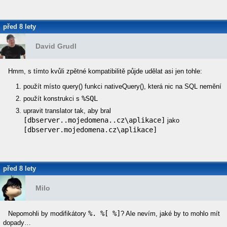
před 8 lety
David Grudl
Hmm, s tímto kvůli zpětné kompatibilitě půjde udělat asi jen tohle:
použít místo query() funkci nativeQuery(), která nic na SQL nemění
%SQL
použít konstrukci s
upravit translator tak, aby bral
[dbserver..mojedomena..cz\aplikace]
jako
[dbserver.mojedomena.cz\aplikace]
před 8 lety
Milo
%. %[ %]
Nepomohli by modifikátory
? Ale nevím, jaké by to mohlo mít
dopady…