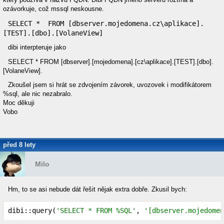
ozávorkuje, což mssql neskousne.
SELECT *  FROM [dbserver.mojedomena.cz\aplikace].
[TEST].[dbo].[VolaneView]
dibi interpteruje jako
SELECT * FROM [dbserver].[mojedomena].[cz\aplikace].[TEST].[dbo].
[VolaneView].
Zkoušel jsem si hrát se zdvojením závorek, uvozovek i modifikátorem
%sql, ale nic nezabralo.
Moc děkuji
Vobo
před 8 lety
Milo
Hm, to se asi nebude dát řešit nějak extra dobře. Zkusil bych:
dibi::query(
'SELECT * FROM %SQL'
, 
'[dbserver.mojedomen