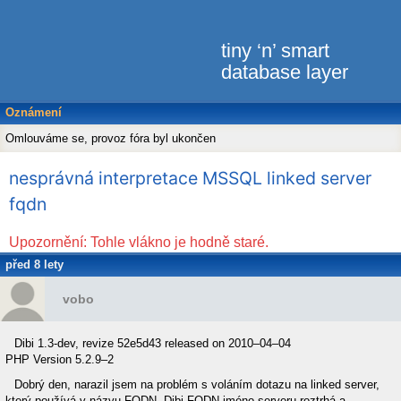
tiny ‘n’ smart
database layer
Oznámení
Omlouváme se, provoz fóra byl ukončen
nesprávná interpretace MSSQL linked server
fqdn
Upozornění: Tohle vlákno je hodně staré.
před 8 lety
vobo
Dibi 1.3-dev, revize 52e5d43 released on 2010–04–04
PHP Version 5.2.9–2
Dobrý den, narazil jsem na problém s voláním dotazu na linked server,
který používá v názvu FQDN. Dibi FQDN jméno serveru roztrhá a