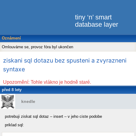
tiny ‘n’ smart
database layer
Oznámení
Omlouváme se, provoz fóra byl ukončen
ziskani sql dotazu bez spusteni a zvyrazneni
syntaxe
Upozornění: Tohle vlákno je hodně staré.
před 8 lety
knedle
potrebuji ziskat sql dotaz – insert – v jeho ciste podobe
priklad sql: