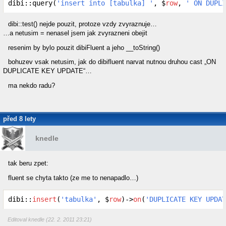
dibi::query(
'insert into [tabulka] '
, $
row
, 
' ON DUPLI
dibi::test() nejde pouzit, protoze vzdy zvyraznuje…
…a netusim = nenasel jsem jak zvyrazneni obejit
resenim by bylo pouzit dibiFluent a jeho __toString()
bohuzev vsak netusim, jak do dibifluent narvat nutnou druhou cast „ON
DUPLICATE KEY UPDATE“…
ma nekdo radu?
před 8 lety
knedle
tak beru zpet:
fluent se chyta takto (ze me to nenapadlo…)
dibi::
insert
(
'tabulka'
, $
row
)->
on
(
'DUPLICATE KEY UPDAT
Editoval knedle (22. 2. 2011 23:21)