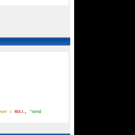
ser
 : 
NULL
, 
'%end
