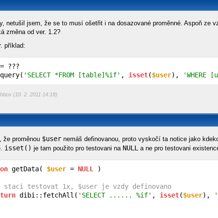
ky, netušil jsem, že se to musí ošetřit i na dosazované proměnné. Aspoň ze v
aká změna od ver. 1.2?
. příklad:
= ???

query(
'SELECT *FROM [table]%if'
, 
isset
(
$user
), 
'WHERE [u
hbox (10. 2. 2011 14:18)
$user
o, že proměnou
nemáš definovanou, proto vyskočí ta notice jako kdeko
isset()
NULL
e.
je tam použito pro testovani na
a ne pro testovani existen
on
 getData( 
$user
 = 
NULL
 )

 staci testovat 1x, $user je vzdy definovano
turn
 dibi::fetchAll(
'SELECT ...... %if'
, 
isset
(
$user
), 
'