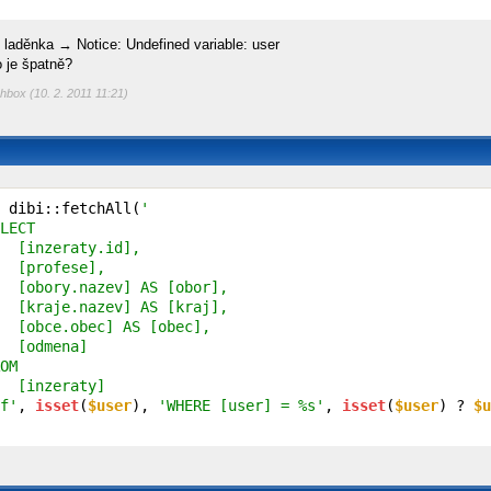
 laděnka → Notice: Undefined variable: user
o je špatně?
hbox (10. 2. 2011 11:21)
 dibi::fetchAll(
'

LECT

  [inzeraty.id],

  [profese],

  [obory.nazev] AS [obor],

  [kraje.nazev] AS [kraj],

  [obce.obec] AS [obec],

  [odmena]

OM

  [inzeraty]

f'
, 
isset
(
$user
), 
'WHERE [user] = %s'
, 
isset
(
$user
) ? 
$u