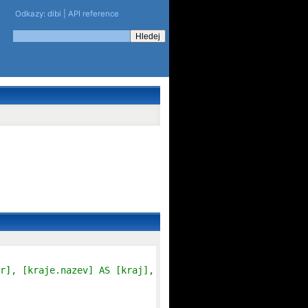
Odkazy:
dibi
|
API reference
r], [kraje.nazev] AS [kraj], [obce.obec] AS [obec], [odm