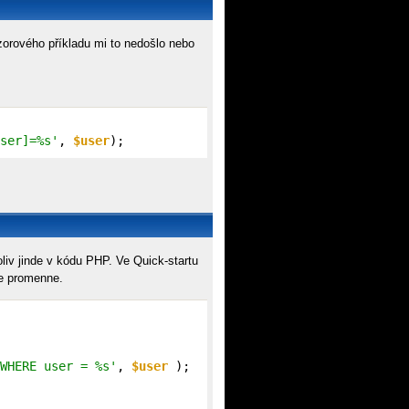
zorového příkladu mi to nedošlo nebo
ser]=%s'
, 
$user
);
liv jinde v kódu PHP. Ve Quick-startu
ce promenne.
WHERE user = %s'
, 
$user
 );
