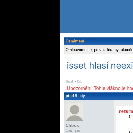
Oznámení
Omlouváme se, provoz fóra byl ukonč
isset hlasí neex
Úvod
»
Dibi
Upozornění: Tohle vlákno je ho
před 9 lety
return
    (
'
      
Chbox
      
Člen | 125
    );