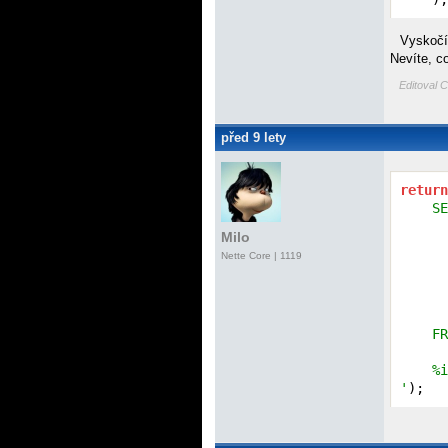
Vyskočí
Nevíte, c
Editoval C
před 9 lety
return
    SE
      
Milo
      
Nette Core
| 1119
      
      
      
      
    FR
      
    %i
'
);