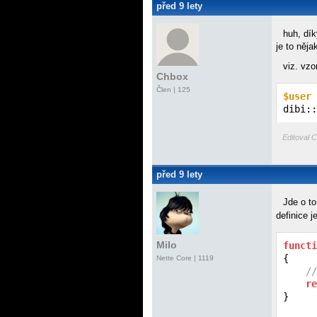
před 9 lety
huh, dí
je to něj
viz. vzor
Chbox
Člen | 125
$user
 
dibi::
Editoval C
před 9 lety
Jde o t
definice j
Milo
functi
{

Nette Core
| 1119
//
re
}
