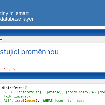
tiny ‘n’ smart
database layer
en
istující proměnnou
dně staré.
 dibi::fetchAll

  SELECT [inzeraty.id], [profese], [obory.nazev] AS [obo
  FROM [inzeraty]

  %if'
, 
isset
(
$user
), 
'WHERE [user]=%s'
, 
$user