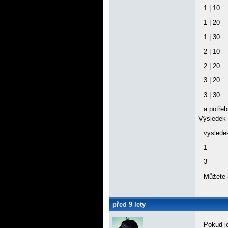
1 | 10
1 | 20
1 | 30
2 | 10
2 | 20
3 | 20
3 | 30
a potřeb
Výsledek 
vyslede
1
3
Můžete 
před 9 lety
Pokud 