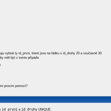
uju vybrat ty id_prvni, které jsou na řádku s id_druhy 20 a současně 30
by měl být v tomto přípáďe
k
mi prosím pomoct?
id_prvni
id_druhy
je
a
UNIQUE: