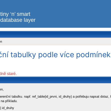
tiny ‘n’ smart
database layer
en
ční tabulky podle více podmínek
dně staré.
en,
renční tabulku. např. ref_table(id_prvni, id_druhy) a potřebuju napsat dotaz, 
 na příkladu.
 | id_druhy