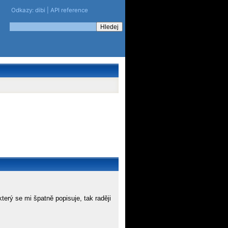
Odkazy:
dibi
|
API reference
který se mi špatně popisuje, tak raději