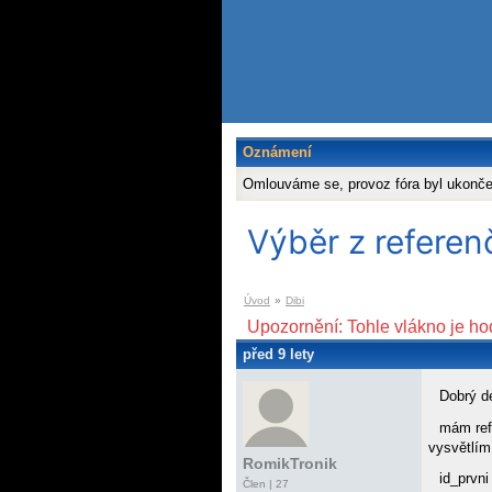
Oznámení
Omlouváme se, provoz fóra byl ukonč
Výběr z referen
Úvod
»
Dibi
Upozornění: Tohle vlákno je ho
před 9 lety
Dobrý d
mám refe
vysvětlím
RomikTronik
id_prvni
Člen | 27