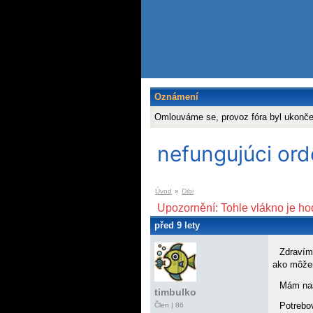
Oznámení
Omlouváme se, provoz fóra byl ukonč
nefungujúci or
Úvod
»
Dibi
Upozornění: Tohle vlákno je ho
před 9 lety
Zdravím
ako môžem
Mám na
timbulko
Potrebo
Člen | 86