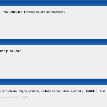
, toto nefunguje. Existuje nejaká iná možnosť?
eneruje za kód?
`RAND()
jny problem, chyba nastane, protoze se tam vlozi uvozovky
` ASC
oura (10. 6. 2011 12:16)