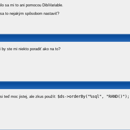
lo sa mi to ani pomocou DibiVariable.
 sa to nejakým spôsobom nastaviť?
 by ste mi niekto poradiť ako na to?
$ds->orderBy("%sql", "RAND()");
i teď moc jistej, ale zkus použít: