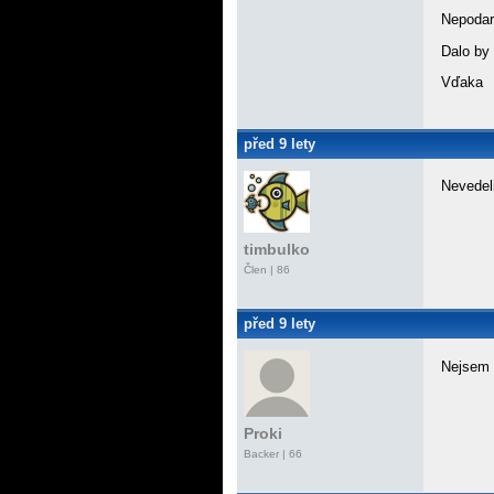
Nepodari
Dalo by
Vďaka
před 9 lety
Nevedeli
timbulko
Člen | 86
před 9 lety
Nejsem s
Proki
Backer
| 66