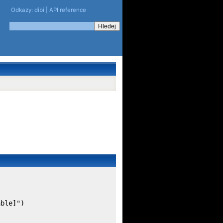
Odkazy:
dibi
|
API reference
able]")