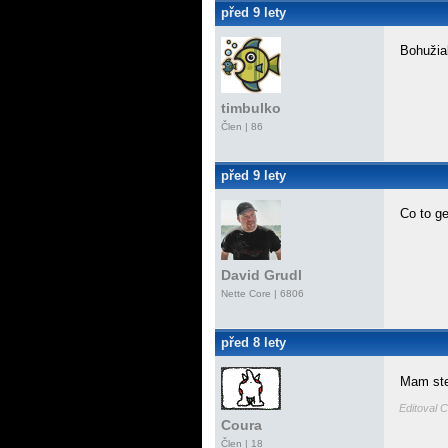
před 9 lety
Bohužiaľ
timbulko
Člen | 86
před 9 lety
Co to g
David Grudl
Nette Core
| 6806
před 8 lety
Mam ste
Editoval C
Coura
Člen | 18