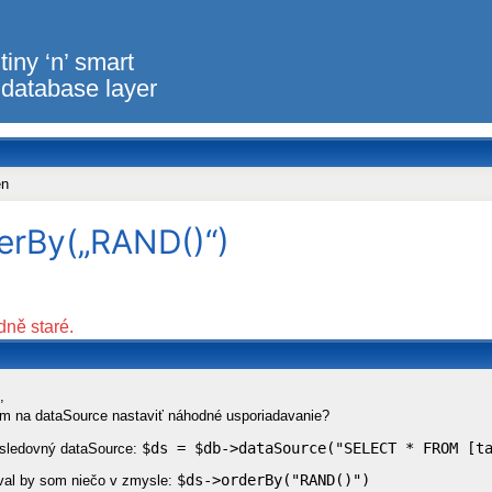
tiny ‘n’ smart
database layer
en
derBy(„RAND()“)
dně staré.
,
 na dataSource nastaviť náhodné usporiadavanie?
$ds = $db->dataSource("SELECT * FROM [t
sledovný dataSource:
$ds->orderBy("RAND()")
val by som niečo v zmysle: