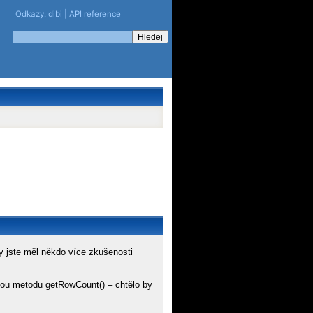
Odkazy:
dibi
|
API reference
y jste měl někdo více zkušenosti
nou metodu getRowCount() – chtělo by