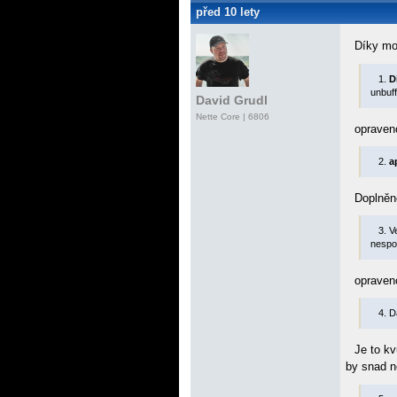
před 10 lety
Díky mo
1.
D
unbuff
David Grudl
Nette Core
| 6806
opraven
2.
a
Doplněno
3. V
nespo
opraven
4. D
Je to k
by snad 