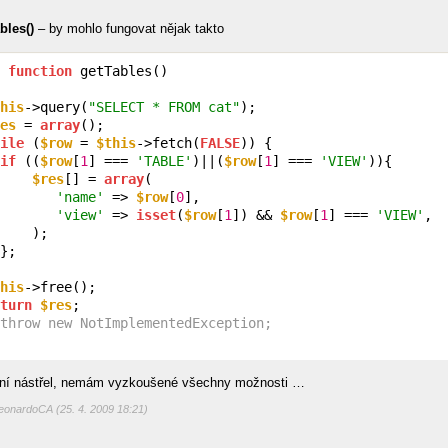
bles()
– by mohlo fungovat nějak takto
function
 getTables()

his
->query(
"SELECT * FROM cat"
);

es
 = 
array
();

ile
 (
$row
 = 
$this
->fetch(
FALSE
)) {

if
 ((
$row
[
1
] === 
'TABLE'
)||(
$row
[
1
] === 
'VIEW'
)){

$res
[] = 
array
(

'name'
 => 
$row
[
0
],

'view'
 => 
isset
(
$row
[
1
]) && 
$row
[
1
] === 
'VIEW'
,

    );

};

his
->free();

turn
$res
;

throw new NotImplementedException;
rvní nástřel, nemám vyzkoušené všechny možnosti …
LeonardoCA (25. 4. 2009 18:21)