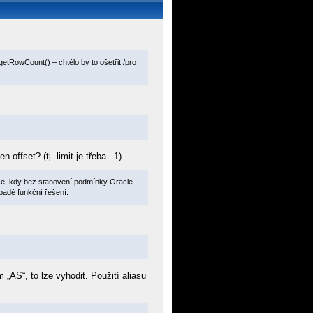
tRowCount() – chtělo by to ošetřit /pro
offset? (tj. limit je třeba –1)
rce, kdy bez stanovení podmínky Oracle
ípadě funkční řešení.
 „AS“, to lze vyhodit. Použití aliasu