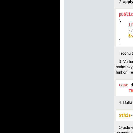
2.
appl
public
{

if
//
$s
}
Trochu 
3. Ve f
podmínky
funkční ře
case
 d
re
4. Další
$this
-
Oracle 
významu