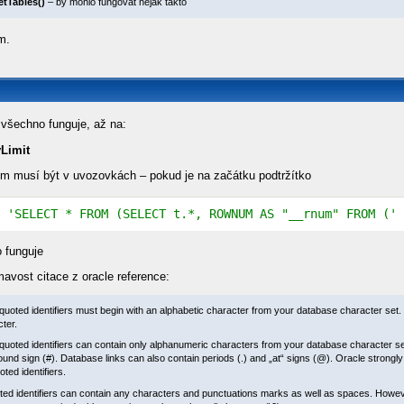
etTables()
– by mohlo fungovat nějak takto
m.
 všechno funguje, až na:
yLimit
m musí být v uvozovkách – pokud je na začátku podtržítko
 
'SELECT * FROM (SELECT t.*, ROWNUM AS "__rnum" FROM ('
 
o funguje
mavost citace z oracle reference:
uoted identifiers must begin with an alphabetic character from your database character set. 
ter.
uoted identifiers can contain only alphanumeric characters from your database character set 
und sign (#). Database links can also contain periods (.) and „at“ signs (@). Oracle strongl
ted identifiers.
ed identifiers can contain any characters and punctuations marks as well as spaces. Howev