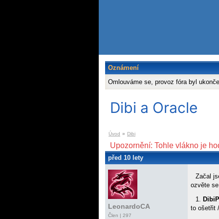
Oznámení
Omlouváme se, provoz fóra byl ukonč
Dibi a Oracle
Úvod
»
Dibi
Upozornění: Tohle vlákno je ho
před 10 lety
Začal j
ozvěte se
1.
DibiP
LeonardoCA
to ošetřit
Člen | 297