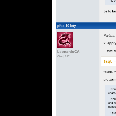
5.
g
Je to ta
před 10 lety
Paráda,
2. appl
__rownu
LeonardoCA
Člen | 297
$sql
 =
takhle t
pro zaji
Nonq
charac
Nonq
and po
nonquo
Quot