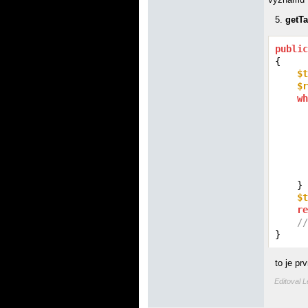
5.
getTa
public
{

$t
$r
wh
      
      
    }

$t
re
//
}
to je p
Editoval 