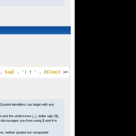
. 
$sql
 . 
') t '
 . (
$limit
 >= 
0
 ? 
'WHERE ROWNUM <= '
 . ((
Quoted identifiers can begin with any
and the underscore (_), dollar sign ($),
y discourages you from using $ and # in
er, neither quoted nor nonquoted