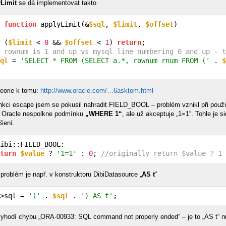
yLimit
se dá implementovat takto
function
 applyLimit(&
$sql
, 
$limit
, 
$offset
)

 (
$limit
 < 
0
 && 
$offset
 < 
1
) 
return
;

 rownum is 1 and up vs mysql line numbering 0 and up - 
ql
 = 
'SELECT * FROM (SELECT a.*, rownum rnum FROM ('
 . 
$
teorie k tomu:
http://www.oracle.com/…6asktom.html
unkci escape jsem se pokusil nahradit FIELD_BOOL – problém vznikl při použi
 Oracle nespolkne podmínku
„WHERE 1“
, ale už akceptuje „1=1“. Tohle je 
šení.
ibi::FIELD_BOOL:

turn
$value
 ? 
'1=1'
 : 
0
; 
//originally return $value ? 1
 problém je např. v konstruktoru DibiDatasource „
AS t
“
>sql = 
'('
 . 
$sql
 . 
') AS t'
;
vyhodí chybu „ORA-00933: SQL command not properly ended“ – je to „AS t“ n