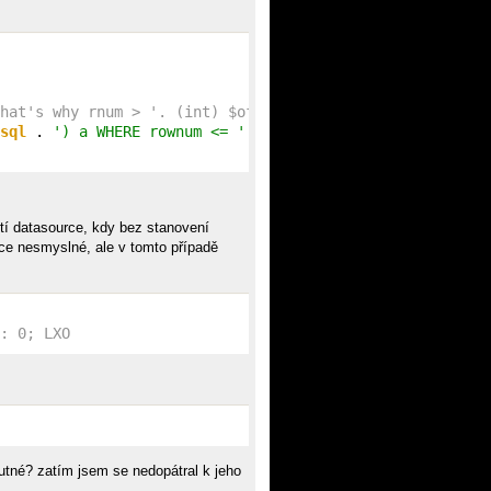
that's why rnum > '. (int) $offset
sql
 . 
') a WHERE rownum <= '
.((int) 
$offset
 + (int) 
$lim
tí datasource, kdy bez stanovení
sice nesmyslné, ale v tomto případě
 : 0; LXO
utné? zatím jsem se nedopátral k jeho