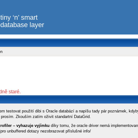
tiny ‘n’ smart
database layer
en
dně staré.
sem testovat použití dibi s Oracle databází a napíšu tady pár poznámek, kdyb
 prosím. Zkouším zatím oživit standartní DataGrid.
rofiler – vyhazuje vyjímku
díky tomu, že oracle driver nemá implementova
 /pro unbuffered dotazy nezobrazovat příslušné info/