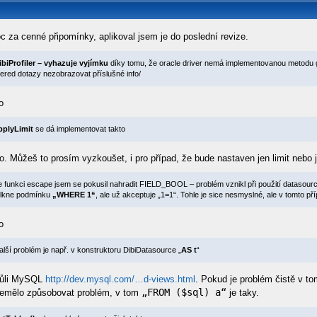
c za cenné připomínky, aplikoval jsem je do poslední revize.
ibiProfiler – vyhazuje vyjímku
díky tomu, že oracle driver nemá implementovanou metodu ge
ered dotazy nezobrazovat příslušné info/
o
pplyLimit
se dá implementovat takto
. Můžeš to prosím vyzkoušet, i pro případ, že bude nastaven jen limit nebo jen 
e funkci escape jsem se pokusil nahradit FIELD_BOOL – problém vznikl při použití datasou
lkne podmínku
„WHERE 1“
, ale už akceptuje „1=1“. Tohle je sice nesmyslné, ale v tomto př
o
alší problém je např. v konstruktoru DibiDatasource „
AS t
“
vůli MySQL
http://dev.mysql.com/…d-views.html
. Pokud je problém čistě v tom
„FROM ($sql) a“
nemělo způsobovat problém, v tom
je taky.