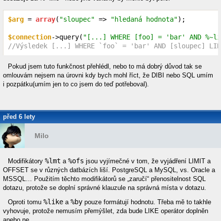
$arg
 = 
array
(
"sloupec"
 => 
"hledaná hodnota"
);

$connection
->query(
"[...] WHERE [foo] = 'bar' AND %~li
//Výsledek [...] WHERE `foo` = 'bar' AND [sloupec] LIK
Pokud jsem tuto funkčnost přehlédl, nebo to má dobrý důvod tak se
omlouvám nejsem na úrovni kdy bych mohl říct, že DIBI nebo SQL umím
i pozpátku(umím jen to co jsem do teď potřeboval).
před 6 lety
Milo
%lmt
%ofs
Modifikátory
a
jsou vyjímečné v tom, že vyjádření LIMIT a
OFFSET se v různých datbázích liší. PostgreSQL a MySQL, vs. Oracle a
MSSQL… Použitím těchto modifikátorů se „zaručí“ přenositelnost SQL
dotazu, protože se doplní správné klauzule na správná místa v dotazu.
%like
%by
Oproti tomu
a
pouze formátují hodnotu. Třeba mě to takhle
vyhovuje, protože nemusím přemýšlet, zda bude LIKE operátor doplněn
anebo ne.