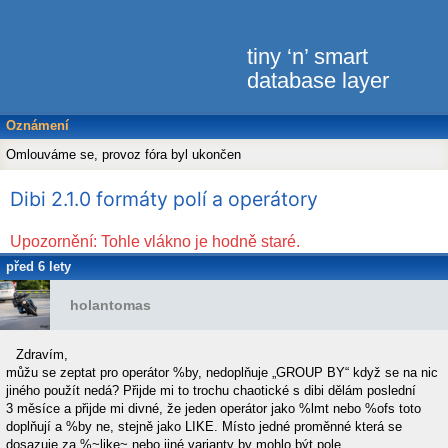
tiny ‘n’ smart
database layer
Oznámení
Omlouváme se, provoz fóra byl ukončen
Dibi 2.1.0 formáty polí a operátory
Upozornění: Tohle vlákno je hodně staré.
před 6 lety
holantomas
Zdravím,
můžu se zeptat pro operátor %by, nedoplňuje „GROUP BY“ když se na nic
jiného použít nedá? Přijde mi to trochu chaotické s dibi dělám poslední
3 měsíce a přijde mi divné, že jeden operátor jako %lmt nebo %ofs toto
doplňují a %by ne, stejně jako LIKE. Místo jedné proměnné která se
dosazuje za %~like~ nebo jiné varianty by mohlo být pole.