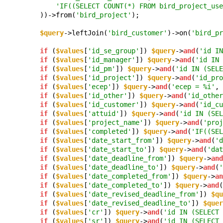
'IF((SELECT COUNT(*) FROM bird_project_use
          ))->from(
'bird_project'
);

$query
->leftJoin(
'bird_customer'
)->on(
'bird_pr
if
 (
$values
[
'id_se_group'
]) 
$query
->
and
(
'id IN
if
 (
$values
[
'id_manager'
]) 
$query
->
and
(
'id IN 
if
 (
$values
[
'id_pm'
]) 
$query
->
and
(
'id IN (SELE
if
 (
$values
[
'id_project'
]) 
$query
->
and
(
'id_pro
if
 (
$values
[
'ecep'
]) 
$query
->
and
(
'ecep = %i'
, 
if
 (
$values
[
'id_other'
]) 
$query
->
and
(
'id_other
if
 (
$values
[
'id_customer'
]) 
$query
->
and
(
'id_cu
if
 (
$values
[
'attuid'
]) 
$query
->
and
(
'id IN (SEL
if
 (
$values
[
'project_name'
]) 
$query
->
and
(
'proj
if
 (
$values
[
'completed'
]) 
$query
->
and
(
'IF((SEL
if
 (
$values
[
'date_start_from'
]) 
$query
->
and
(
'd
if
 (
$values
[
'date_start_to'
]) 
$query
->
and
(
'dat
if
 (
$values
[
'date_deadline_from'
]) 
$query
->
and
if
 (
$values
[
'date_deadline_to'
]) 
$query
->
and
(
'
if
 (
$values
[
'date_completed_from'
]) 
$query
->
an
if
 (
$values
[
'date_completed_to'
]) 
$query
->
and
(
if
 (
$values
[
'date_revised_deadline_from'
]) 
$qu
if
 (
$values
[
'date_revised_deadline_to'
]) 
$quer
if
 (
$values
[
'cr'
]) 
$query
->
and
(
'id IN (SELECT 
if
 (
$values
[
'sr'
]) 
$query
->
and
(
'id IN (SELECT 