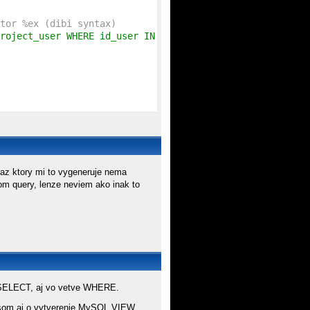
tor %ex (dibi syntax)
roject_user WHERE id_user IN (SELECT id FROM bird_user W
otaz ktory mi to vygeneruje nema
om query, lenze neviem ako inak to
ve SELECT, aj vo vetve WHERE.
lal som aj o vytverenie MySQL VIEW