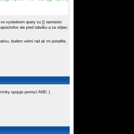
j vo vyslednom query su [] namiesto
postrofov ale pred tabulku a za stlpec
rnativu, budem velmi rad ak mi poradite,
odmínky spojuje pomocí AND :)