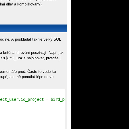
lmi dlhy a komplikovany).
roč ne. A poskládat takhle velký SQL
 kritéria filtrování používají. Např. jak
project_user
najoinovat, protože ji
 komentáře proč. Často to vede ke
loupé, ale mě pomáhá lépe se ve
ect_user.id_project = bird_project.id AND bird_project_u