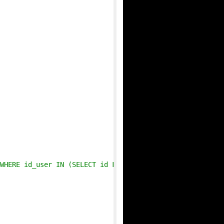
WHERE id_user IN (SELECT id FROM bird_user WHERE type = 