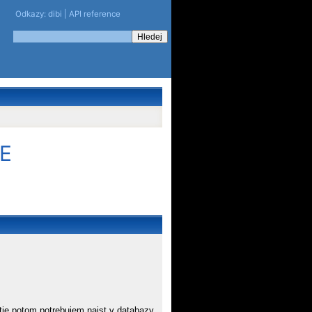
Odkazy:
dibi
|
API reference
TE
 tie potom potrebujem najst v databazy.