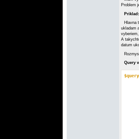
Problem j
Priklad
Hlavna 
ukladam a
vyberiem,
A takycht
datum uko
Rozmysl
Query v
$query