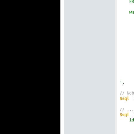
    FR
      
    WH
      
      
      
      
      
      
      
      
      
      
      
      
'
;

// Neb
$sql
 =
// ...
$sql
 =
    id
      
      