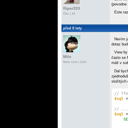
(povodne 
fliper333
Este ra
Člen | 36
před 8 lety
Nevím j
dotaz bud
View by
Milo
často se f
Nette Core
| 1119
máš v sub
Dal bych
zjednoduš
složitých
// Tře
$sql
 =
// ...
$sql
 =
    SE
      