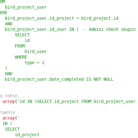
OM

  bird_project_user

ERE

  bird_project_user.id_project = bird_project.id

  AND

  bird_project_user.id_user IN ( -- Admini všech skupin

      SELECT

          id

      FROM

          bird_user

      WHERE

          type = 2

  )

  AND

  bird_project_user.date_completed IS NOT NULL

o tohle...
 
array
(
'id IN (SELECT id_project FROM bird_project_user 
takhle
 
array
(
'

 IN (

  SELECT

      id_project
