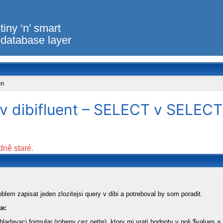
tiny ‘n’ smart
database layer
en
y v dibifluent – SELECT v SELEC
dně staré.
lem zapisat jeden zlozitejsi query v dibi a potreboval by som poradit.
ke:
adavaci formular (robeny cez nette), ktory mi vrati hodnoty v poli $values a