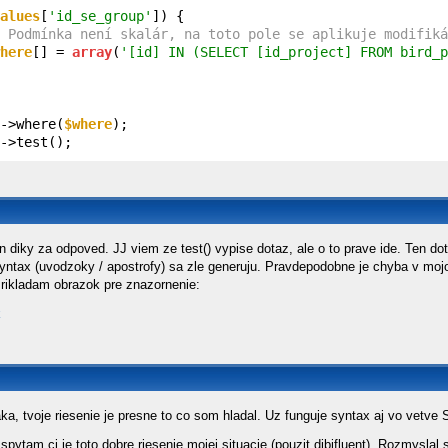
alues
[
'id_se_group'
]) {

 Podmínka není skalár, na toto pole se aplikuje modifiká
here
[] = 
array
(
'[id] IN (SELECT [id_project] FROM bird_p
->where(
$where
->test();
 diky za odpoved. JJ viem ze test() vypise dotaz, ale o to prave ide. Ten d
yntax (uvodzoky / apostrofy) sa zle generuju. Pravdepodobne je chyba v moj
Prikladam obrazok pre znazornenie:
k
aka, tvoje riesenie je presne to co som hladal. Uz funguje syntax aj vo vet
spytam ci je toto dobre riesenie mojej situacie (pouzit dibifluent). Rozmys