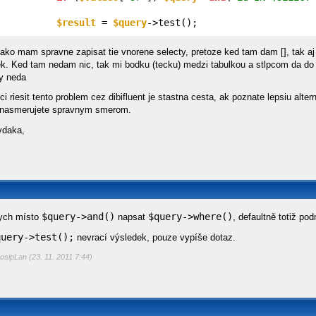
$result
 = 
$query
->test();
ako mam spravne zapisat tie vnorene selecty, pretoze ked tam dam [], tak a
k. Ked tam nedam nic, tak mi bodku (tecku) medzi tabulkou a stlpcom da do a
y neda
i riesit tento problem cez dibifluent je stastna cesta, ak poznate lepsiu alte
 nasmerujete spravnym smerom.
vdaka,
$query->and()
$query->where()
bych místo
napsat
, defaultně totiž p
query->test();
nevrací výsledek, pouze vypíše dotaz.
osipLan (23. 11. 2011 7:44)