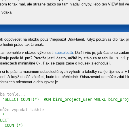
som to tak mal, ale strasne tazko sa tam hladali chyby, lebo ten VIEW bol ve
z vdaka
ak odpovědět na otázku použít/nepoužít DibiFluent. Když používáš dibi tak p
e hodně práce tak či onak.
 asi pomohlo v otázce výkonosti
subselectů
. Další věc je, jak často se zadaná
bird_
iltruje podle id_pm? Protože jestli často, určitě by stálo za to tabulku
selectech minimálně 6×. Pak se zápis zase o kousek zjednoduší.
 si tu práci a maximum subselectů bych vyhodil a tabulky na (left)joinoval +
ení. A když si dáš záležet, bude to i přehledné. Odsazování se může zdát h
 dotazech orientovat a debugovat je.
ba tohle...
 
'SELECT COUNT(*) FROM bird_project_user WHERE bird_proj
může vypadat takhle
 
'

LECT

  COUNT(*)
