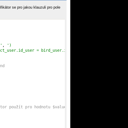
ikátor se pro jakou klauzuli pro pole
'
, 
')

ct_user.id_user = bird_user.id)) WHERE (bird_project_use
nd
tor použít pro hodnotu $values['ecep']