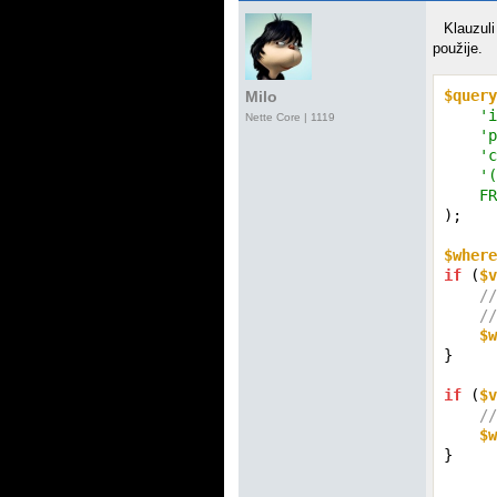
Klauzul
použije.
$query
Milo
'i
Nette Core
| 1119
'p
'c
'(
    FR
);

$where
if
 (
$v
//
//
$w
}

if
 (
$v
//
$w
}
