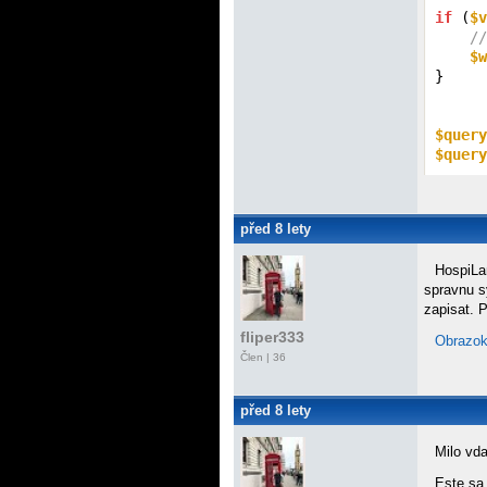
if
 (
$v
//
$w
}

$query
$query
před 8 lety
HospiLan
spravnu s
zapisat. 
fliper333
Obrazo
Člen | 36
před 8 lety
Milo vd
Este sa 