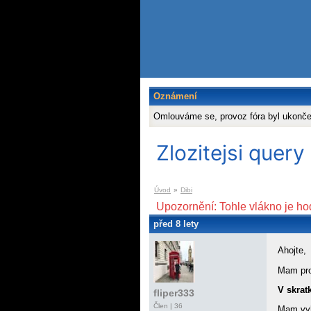
Oznámení
Omlouváme se, provoz fóra byl ukonč
Zlozitejsi quer
Úvod
»
Dibi
Upozornění: Tohle vlákno je ho
před 8 lety
Ahojte,
Mam prob
V skrat
fliper333
Člen | 36
Mam vyhl