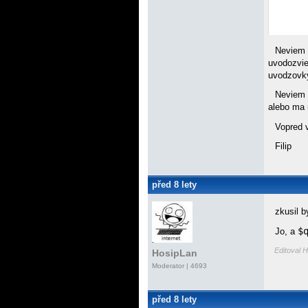
Neviem 
uvodozvie
uvodzovk
Neviem c
alebo ma
Vopred 
Filip
před 8 lety
zkusil 
$
Jo, a
Editoval H
HosipLan
Moderator | 4693
před 8 lety