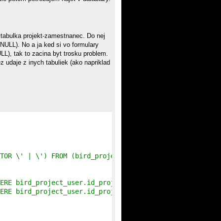
 tabulka projekt-zamestnanec. Do nej
NULL). No a ja ked si vo formulary
L), tak to zacina byt trosku problem.
 udaje z inych tabuliek (ako napriklad
TOR \' | \') FROM (bird_project_user LEFT JOIN bird_user
ERE bird_project_user.id_project = bird_project.id AND b
ERE bird_project_user.id_project = bird_project.id AND b