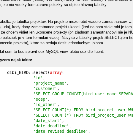
e, ze nie vsetky formularove polozky su stplce hlavnej tabulky.
:
tabulka je tabulka projektov. Na projekte moze robit viacero zamestnancov →
j udaj, kedy dany zamestnanec projekt ukoncil (ked na nom stale robi je tam 
 ze chcem vidiet len ukoncene projekty (pri ziadnom zamestnancovi nie je NUL
o poloziek je v tom formulari viacej. Navyse z tabulky projek SELECTujem tiez
ncenia projektu), ktore sa nedaju riesit jednoduchym joinom.
al som to bud spravit cez MySQL view, alebo cez dibifluent.
yzera nejak takto:
 = dibi_BIRD::select(
array
(

'id'
,

'project_name'
,

'customer'
,

'SELECT GROUP_CONCAT(bird_user.name SEPARA
'ecep'
,

'id_other'
,

'SELECT COUNT(*) FROM bird_project_user WH
'SELECT COUNT(*) FROM bird_project_user WH
'date_start'
,

'date_deadline'
,

'date_revised_deadline'
,
