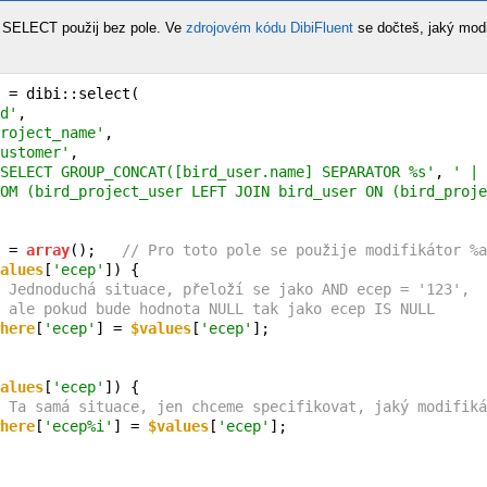
i SELECT použij bez pole. Ve
zdrojovém kódu DibiFluent
se dočteš, jaký modif
 = dibi::select(

d'
,

roject_name'
,

ustomer'
,

SELECT GROUP_CONCAT([bird_user.name] SEPARATOR %s'
, 
' | 
OM (bird_project_user LEFT JOIN bird_user ON (bird_proje
 = 
array
();   
// Pro toto pole se použije modifikátor %a
alues
[
'ecep'
]) {

 Jednoduchá situace, přeloží se jako AND ecep = '123',
 ale pokud bude hodnota NULL tak jako ecep IS NULL
here
[
'ecep'
] = 
$values
[
'ecep'
];

alues
[
'ecep'
]) {

 Ta samá situace, jen chceme specifikovat, jaký modifiká
here
[
'ecep%i'
] = 
$values
[
'ecep'
];
