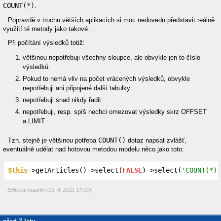
COUNT(*)
.
Popravdě v trochu větších aplikacích si moc nedovedu představit reálně
využití té metody jako takové…
Při počítání výsledků totiž:
většinou nepotřebuji všechny sloupce, ale obvykle jen to číslo
výsledků
Pokud to nemá vliv na počet vrácených výsledků, obvykle
nepotřebuji ani připojené další tabulky
nepotřebuji snad nikdy řadit
nepotřebuji, resp. spíš nechci omezovat výsledky skrz OFFSET
a LIMIT
COUNT()
Tzn. stejně je většinou potřeba
dotaz napsat zvlášť,
eventuálně udělat nad hotovou metodou modelu něco jako toto:
$this
->getArticles()->select(
FALSE
)->select(
'COUNT(*)'
Editoval maarlin (19. 4. 2011 17:00)