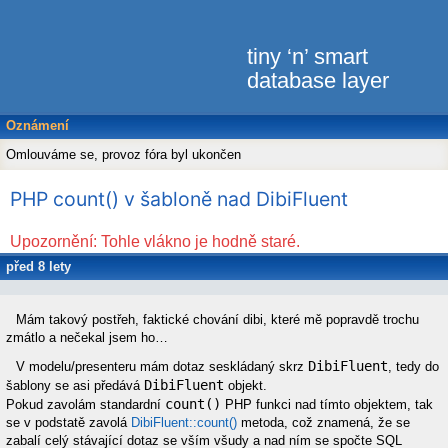
tiny ‘n’ smart
database layer
Oznámení
Omlouváme se, provoz fóra byl ukončen
PHP count() v šabloně nad DibiFluent
Upozornění: Tohle vlákno je hodně staré.
před 8 lety
maarlin
Mám takový postřeh, faktické chování dibi, které mě popravdě trochu
zmátlo a nečekal jsem ho…
DibiFluent
V modelu/presenteru mám dotaz seskládaný skrz
, tedy do
DibiFluent
šablony se asi předává
objekt.
count()
Pokud zavolám standardní
PHP funkci nad tímto objektem, tak
se v podstatě zavolá
DibiFluent::count()
metoda, což znamená, že se
zabalí celý stávající dotaz se vším všudy a nad ním se spočte SQL