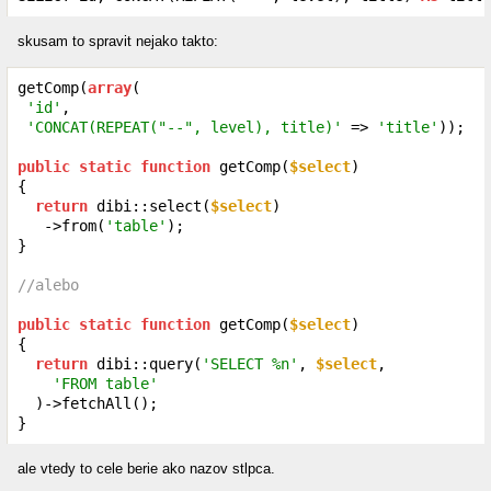
skusam to spravit nejako takto:
getComp(
array
(

'id'
,

'CONCAT(REPEAT("--", level), title)'
 => 
'title'
));

public
static
function
 getComp(
$select
)

{

return
 dibi::select(
$select
)

   ->from(
'table'
);

}

//alebo
public
static
function
 getComp(
$select
)

{

return
 dibi::query(
'SELECT %n'
, 
$select
,

'FROM table'
  )->fetchAll();

}
ale vtedy to cele berie ako nazov stlpca.