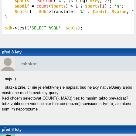
$parts
 = 
explode
(
'%'
, (string) 
$key
, 
2
);

$modif
 = 
count
(
$parts
) > 
1
 ? 
$parts
[
1
] : 
'n'
;

$cols
[] = 
$db
->translate( 
'%'
 . 
$modif
, 
$value
, 
'%
}

$db
->test(
'SELECT %SQL'
, 
$cols
);
před 8 lety
mbskot
najs :)
otazka znie, ci nie je efektivnejsie napisat bud nejaky nativeQuery alebo
ciastocne modifikovatelny query.
Ked chcem selectovat COUNT(), MAX() tiez to musim takto prevadzat?
totiz v dibi som videl nejake funkcie (mozno) suvisiace s tymto, ale akosi
som im neporozumel.
před 8 lety