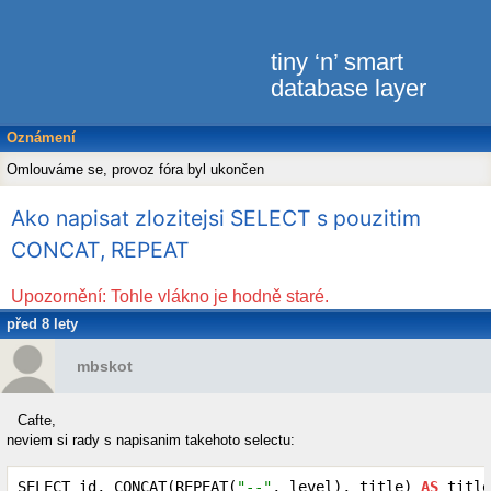
tiny ‘n’ smart
database layer
Oznámení
Omlouváme se, provoz fóra byl ukončen
Ako napisat zlozitejsi SELECT s pouzitim
CONCAT, REPEAT
Upozornění: Tohle vlákno je hodně staré.
před 8 lety
mbskot
Cafte,
neviem si rady s napisanim takehoto selectu:
SELECT id, CONCAT(REPEAT(
"--"
, level), title) 
AS
 title