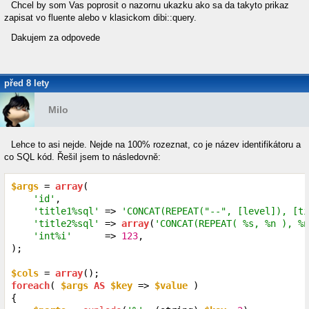
Chcel by som Vas poprosit o nazornu ukazku ako sa da takyto prikaz
zapisat vo fluente alebo v klasickom dibi::query.
Dakujem za odpovede
před 8 lety
Milo
Lehce to asi nejde. Nejde na 100% rozeznat, co je název identifikátoru a
co SQL kód. Řešil jsem to následovně:
$args
 = 
array
(

'id'
,

'title1%sql'
 => 
'CONCAT(REPEAT("--", [level]), [ti
'title2%sql'
 => 
array
(
'CONCAT(REPEAT( %s, %n ), %n
'int%i'
      => 
123
,

);

$cols
 = 
array
foreach
( 
$args
AS
$key
 => 
$value
 )

{
