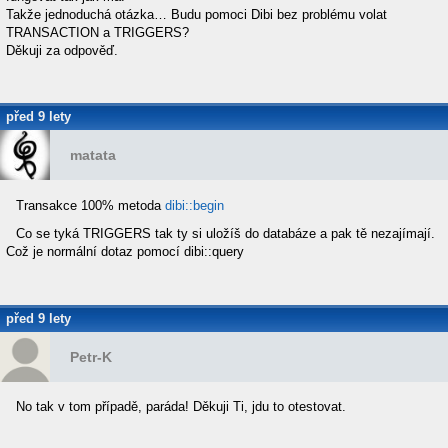
Takže jednoduchá otázka… Budu pomoci Dibi bez problému volat
TRANSACTION a TRIGGERS?
Děkuji za odpověď.
před 9 lety
matata
Transakce 100% metoda
dibi::begin
Co se tyká TRIGGERS tak ty si uložíš do databáze a pak tě nezajímají.
Což je normální dotaz pomocí dibi::query
před 9 lety
Petr-K
No tak v tom případě, paráda! Děkuji Ti, jdu to otestovat.