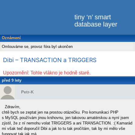
tiny ‘n’ smart
database layer
Oznámení
Omlouváme se, provoz fóra byl ukončen
Dibi – TRANSACTION a TRIGGERS
Upozornění: Tohle vlákno je hodně staré.
před 9 lety
Petr-K
Zdravím,
chtě bych se zeptat jen na prostou otázečku. Pro komunikaci PHP
s MySQL používám jinou knihovnu, jen takovou amatérskou a nyní jsem
zjistil, že z ní nemohu volat TRIGGERS a ani TRANSACTION. :( Kamarád
mi však teď doporučil Dibi a jak to tu tak pročítám, tak by mi mělo vše
fungovat tak jak má.