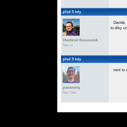
před 9 lety
Davide, 
to díky v
Vladimír Kocourek
Člen | 8
před 9 lety
není to 
paranoiq
Člen | 388