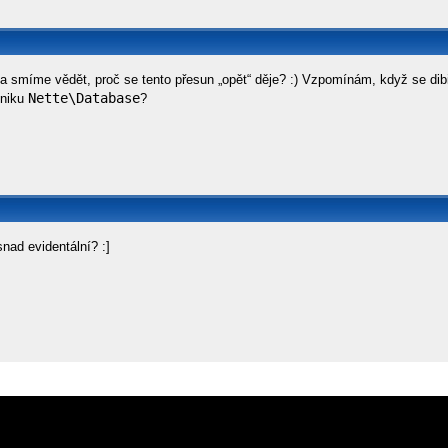
a smíme vědět, proč se tento přesun „opět“ děje? :) Vzpomínám, když se dibi 
Nette\Database
zniku
?
snad evidentální? :]