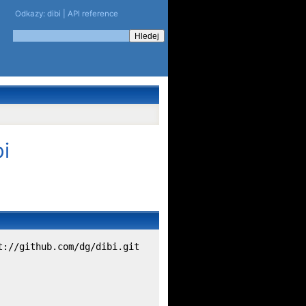
Odkazy:
dibi
|
API reference
i
t://github.com/dg/dibi.git