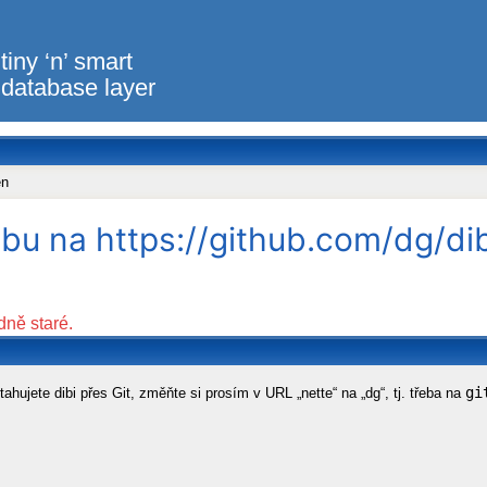
tiny ‘n’ smart
database layer
en
bu na https://github.com/dg/dib
dně staré.
gi
ahujete dibi přes Git, změňte si prosím v URL „nette“ na „dg“, tj. třeba na