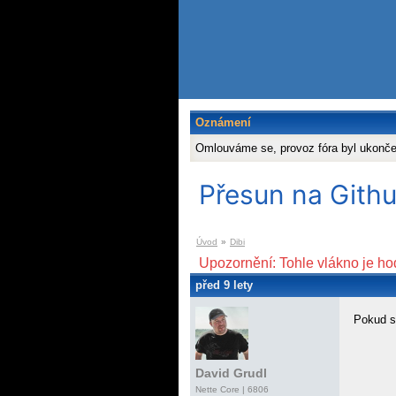
Oznámení
Omlouváme se, provoz fóra byl ukonč
Přesun na Githu
Úvod
»
Dibi
Upozornění: Tohle vlákno je ho
před 9 lety
Pokud st
David Grudl
Nette Core
| 6806